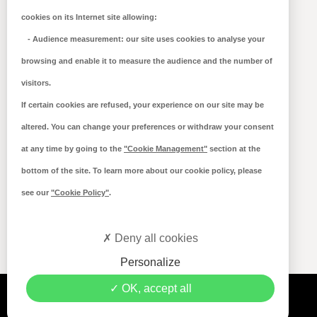
Hall 14, Allée J, Stand 19.
cookies on its Internet site allowing:
-
Audience measurement
: our site uses cookies to analyse your
browsing and enable it to measure the audience and the number of
EN SAVOIR PLUS
➔
visitors.
If certain cookies are refused, your experience on our site may be
TOUTES LES ACTUALITÉS
➔
altered. You can change your preferences or withdraw your consent
at any time by going to the
"Cookie Management"
section at the
bottom of the site. To learn more about our cookie policy, please
see our
"Cookie Policy"
.
Deny all cookies
Personalize
OK, accept all
Mentions légales