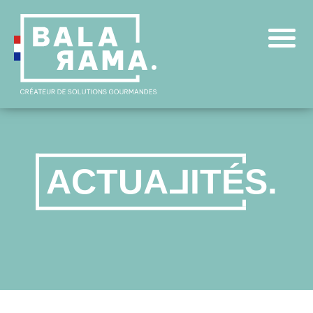
A
C
T
U
A
L
I
T
É
S
.