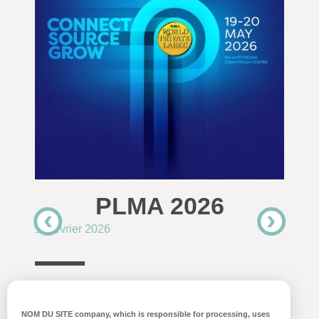
PLMA 2026
12 février 2026
Balarama sera présent au salon Private Label
NOM DU SITE company
, which is responsible for processing, uses
Manufacturers Association du 19 au 20 mai 2026,